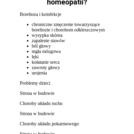
homeopatii?
Borelioza i koinfekcje
chroniczne zmęczenie towarzyszące
boreliozie i chorobom odkleszczowym
wysypka skórna
zapalenie stawów
ból głowy
mgła mózgowa
lęki
kołatanie serca
zawroty głowy
urojenia
Problemy dzieci
Strona w budowie
Choroby układu ruchu
Strona w budowie
Choroby układu pokarmowego
Strona w budowie