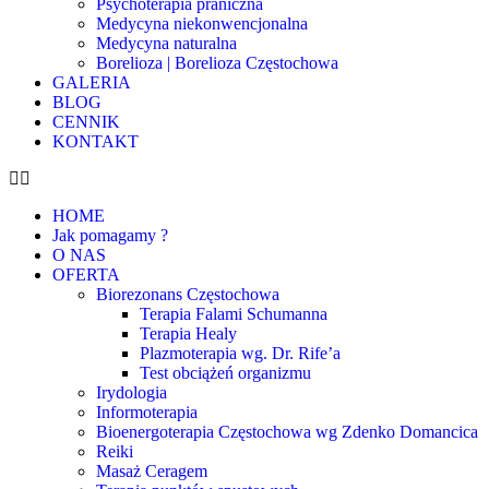
Psychoterapia praniczna
Medycyna niekonwencjonalna
Medycyna naturalna
Borelioza | Borelioza Częstochowa
GALERIA
BLOG
CENNIK
KONTAKT
HOME
Jak pomagamy ?
O NAS
OFERTA
Biorezonans Częstochowa
Terapia Falami Schumanna
Terapia Healy
Plazmoterapia wg. Dr. Rife’a
Test obciążeń organizmu
Irydologia
Informoterapia
Bioenergoterapia Częstochowa wg Zdenko Domancica
Reiki
Masaż Ceragem