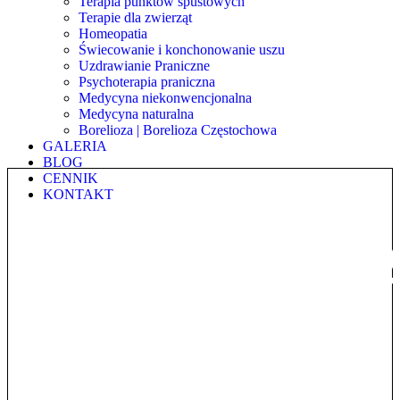
Terapia punktów spustowych
Terapie dla zwierząt
Homeopatia
Świecowanie i konchonowanie uszu
Uzdrawianie Praniczne
Psychoterapia praniczna
Medycyna niekonwencjonalna
Medycyna naturalna
Borelioza | Borelioza Częstochowa
GALERIA
BLOG
CENNIK
KONTAKT
HOMEOPA
CZĘSTO